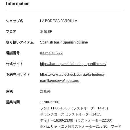
Information
ショップ名
LA BODEGA PARRILLA
フロア
本館 8F
取り扱いアイテム
Spanish bar／Spanish cuisine
電話番号
03-6907-0272
公式サイト
https://bar-espanol-labodega-parrilla.com/
予約専用サイト
https://www.tablecheck.com/ja/la-bodega-
parrilla/reserve/message
免税
対象外
営業時間
11:00‐23:00
ランチ11:00‐16:00（ラストオーダー14:45）
※ランチコースはラストオーダー14:15
ディナー16:00‐23:00 （ラストオーダー22:00）
※パエリャ・炭火焼ラストオーダー21：30、フード