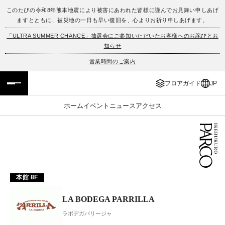
このたびの令和8年熊本地震により被害にあわれた皆様に謹んでお見舞い申しあげ
ますとともに、被災地の一日も早い復旧を、心よりお祈り申しあげます。
フロアガイド
ENGLISH
「ULTRA SUMMER CHANCE」抽選会にご参加いただいたお客様へのお詫びとお
知らせ
施設案内・アクセス
繁体字
営業時間のご案内
イベント・ポップアップ
簡体字
フロアガイド
JP
ニュース
한국어
ホーム
イベント
ニュース
アクセス
レストラン・カフェ
ภาษาไทย
TAX FREE
日本語
本館 8F
PARCOメンバーズ
LA BODEGA PARRILLA
JP
ラボデガパリージャ