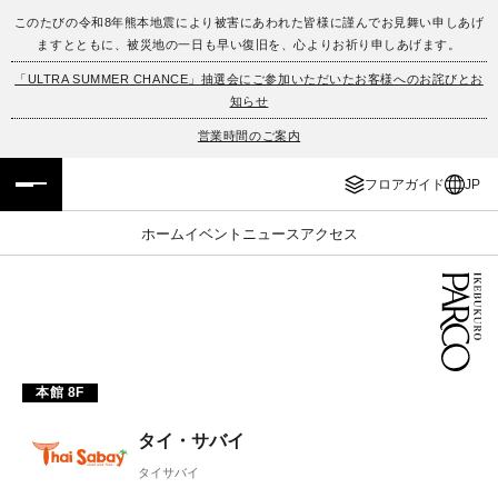
このたびの令和8年熊本地震により被害にあわれた皆様に謹んでお見舞い申しあげ
ますとともに、被災地の一日も早い復旧を、心よりお祈り申しあげます。
フロアガイド
ENGLISH
「ULTRA SUMMER CHANCE」抽選会にご参加いただいたお客様へのお詫びとお
知らせ
施設案内・アクセス
繁体字
営業時間のご案内
イベント・ポップアップ
簡体字
フロアガイド
JP
ニュース
한국어
ホーム
イベント
ニュース
アクセス
レストラン・カフェ
ภาษาไทย
TAX FREE
日本語
本館 8F
PARCOメンバーズ
タイ・サバイ
JP
タイサバイ