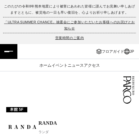
このたびの令和8年熊本地震により被害にあわれた皆様に謹んでお見舞い申しあげ
ますとともに、被災地の一日も早い復旧を、心よりお祈り申しあげます。
フロアガイド
ENGLISH
「ULTRA SUMMER CHANCE」抽選会にご参加いただいたお客様へのお詫びとお
知らせ
施設案内・アクセス
繁体字
営業時間のご案内
イベント・ポップアップ
簡体字
フロアガイド
JP
ニュース
한국어
ホーム
イベント
ニュース
アクセス
レストラン・カフェ
ภาษาไทย
TAX FREE
日本語
本館 5F
PARCOメンバーズ
RANDA
JP
ランダ