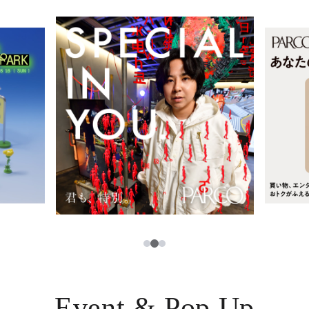
レストラン・カフェ
ภาษาไทย
TAX FREE
日本語
PARCOメンバーズ
JP
2
1
3
Event & Pop Up