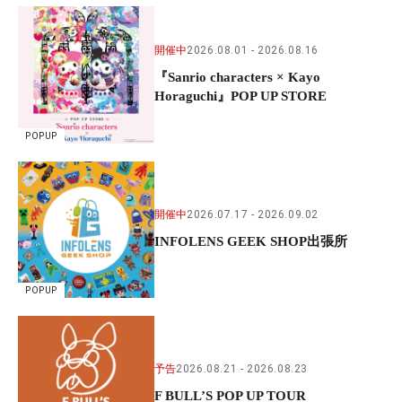
開催中
2026.08.01
2026.08.16
『Sanrio characters × Kayo
Horaguchi』POP UP STORE
POPUP
開催中
2026.07.17
2026.09.02
INFOLENS GEEK SHOP出張所
POPUP
予告
2026.08.21
2026.08.23
F BULL’S POP UP TOUR