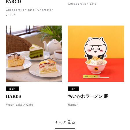
PARCO
Collaboration cafe
Collaboration cafe／Character
goods
B1F
8F
HARBS
ちいかわラーメン 豚
Fresh cake／Cafe
Ramen
もっと見る