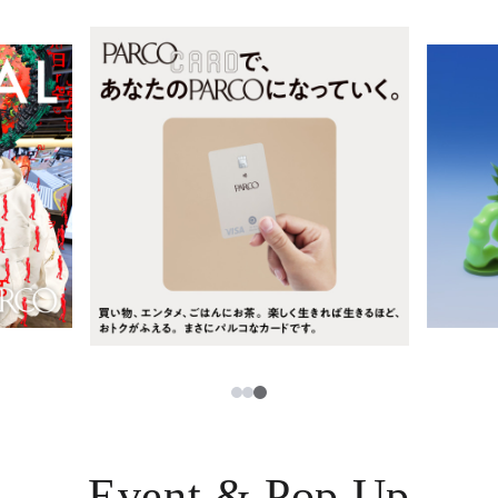
レストラン・カフェ
ภาษาไทย
TAX FREE
日本語
PARCOメンバーズ
JP
3
1
2
Event & Pop Up