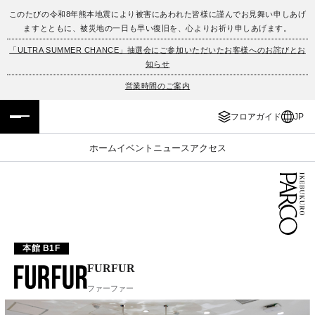
このたびの令和8年熊本地震により被害にあわれた皆様に謹んでお見舞い申しあげ
ますとともに、被災地の一日も早い復旧を、心よりお祈り申しあげます。
フロアガイド
ENGLISH
「ULTRA SUMMER CHANCE」抽選会にご参加いただいたお客様へのお詫びとお
知らせ
施設案内・アクセス
繁体字
営業時間のご案内
イベント・ポップアップ
簡体字
フロアガイド
JP
ニュース
한국어
ホーム
イベント
ニュース
アクセス
レストラン・カフェ
ภาษาไทย
TAX FREE
日本語
本館 B1F
PARCOメンバーズ
FURFUR
ファーファー
JP