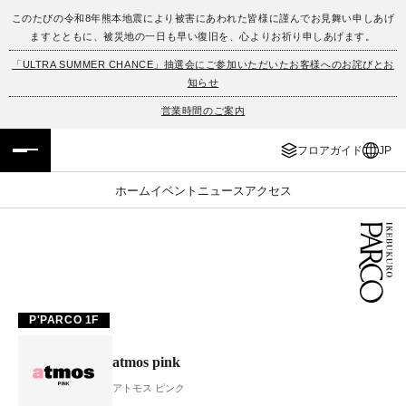
このたびの令和8年熊本地震により被害にあわれた皆様に謹んでお見舞い申しあげ
ますとともに、被災地の一日も早い復旧を、心よりお祈り申しあげます。
フロアガイド
ENGLISH
「ULTRA SUMMER CHANCE」抽選会にご参加いただいたお客様へのお詫びとお
知らせ
施設案内・アクセス
繁体字
営業時間のご案内
イベント・ポップアップ
簡体字
フロアガイド
JP
ニュース
한국어
ホーム
イベント
ニュース
アクセス
レストラン・カフェ
ภาษาไทย
TAX FREE
日本語
P'PARCO 1F
PARCOメンバーズ
atmos pink
JP
アトモス ピンク