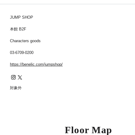
JUMP SHOP
本館 B2F
Characters goods
03-6709-0200
https://benelic.com/jumpshop/
対象外
Floor Map