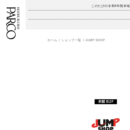
このたびの令和8年熊本
ホーム
ショップ一覧
JUMP SHOP
フロアガイド
ENGLISH
施設案内・アクセス
繁体字
イベント・ポップアップ
簡体字
ニュース
한국어
レストラン・カフェ
ภาษาไทย
本館 B2F
TAX FREE
日本語