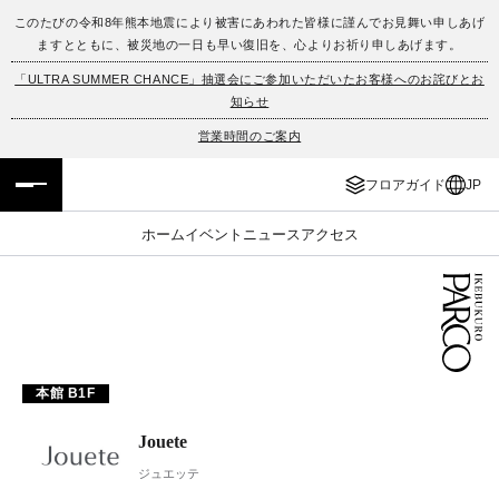
このたびの令和8年熊本地震により被害にあわれた皆様に謹んでお見舞い申しあげ
ますとともに、被災地の一日も早い復旧を、心よりお祈り申しあげます。
フロアガイド
ENGLISH
「ULTRA SUMMER CHANCE」抽選会にご参加いただいたお客様へのお詫びとお
知らせ
施設案内・アクセス
繁体字
営業時間のご案内
イベント・ポップアップ
簡体字
フロアガイド
JP
ニュース
한국어
ホーム
イベント
ニュース
アクセス
レストラン・カフェ
ภาษาไทย
TAX FREE
日本語
本館 B1F
PARCOメンバーズ
Jouete
JP
ジュエッテ