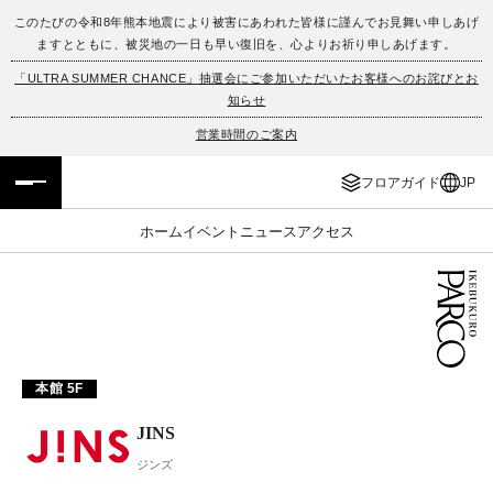
このたびの令和8年熊本地震により被害にあわれた皆様に謹んでお見舞い申しあげ
ますとともに、被災地の一日も早い復旧を、心よりお祈り申しあげます。
フロアガイド
ENGLISH
「ULTRA SUMMER CHANCE」抽選会にご参加いただいたお客様へのお詫びとお
知らせ
施設案内・アクセス
繁体字
営業時間のご案内
イベント・ポップアップ
簡体字
フロアガイド
JP
ニュース
한국어
ホーム
イベント
ニュース
アクセス
レストラン・カフェ
ภาษาไทย
TAX FREE
日本語
本館 5F
PARCOメンバーズ
JINS
JP
ジンズ