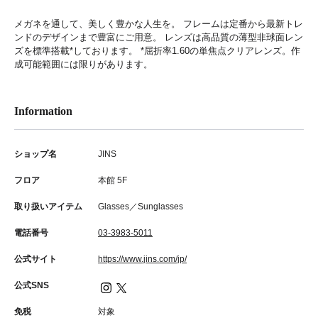
メガネを通して、美しく豊かな人生を。 フレームは定番から最新トレ
ンドのデザインまで豊富にご用意。 レンズは高品質の薄型非球面レン
ズを標準搭載*しております。 *屈折率1.60の単焦点クリアレンズ。作
成可能範囲には限りがあります。
Information
ショップ名
JINS
フロア
本館 5F
取り扱いアイテム
Glasses／Sunglasses
電話番号
03-3983-5011
公式サイト
https://www.jins.com/jp/
公式SNS
免税
対象