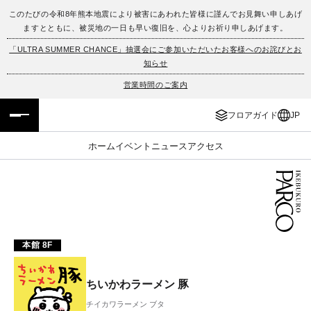
このたびの令和8年熊本地震により被害にあわれた皆様に謹んでお見舞い申しあげ
ますとともに、被災地の一日も早い復旧を、心よりお祈り申しあげます。
フロアガイド
ENGLISH
「ULTRA SUMMER CHANCE」抽選会にご参加いただいたお客様へのお詫びとお
知らせ
施設案内・アクセス
繁体字
営業時間のご案内
イベント・ポップアップ
簡体字
フロアガイド
JP
ニュース
한국어
ホーム
イベント
ニュース
アクセス
レストラン・カフェ
ภาษาไทย
TAX FREE
日本語
本館 8F
PARCOメンバーズ
ちいかわラーメン 豚
JP
チイカワラーメン ブタ