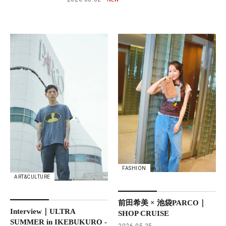
FASHION
ART&CULTURE
前田希美 × 池袋PARCO｜
Interview｜ULTRA
SHOP CRUISE
SUMMER in IKEBUKURO -
2026.05.25