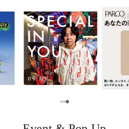
レストラン・カフェ
ภาษาไทย
TAX FREE
日本語
PARCOメンバーズ
JP
3
1
2
Event & Pop Up