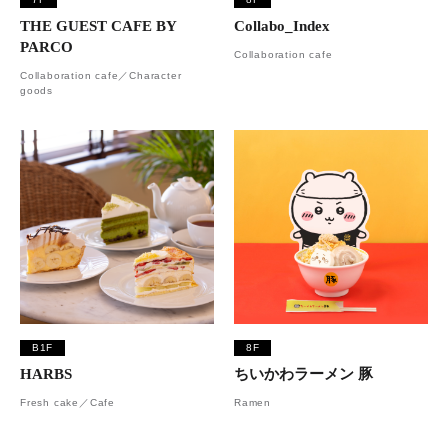
THE GUEST CAFE BY
Collabo_Index
PARCO
Collaboration cafe
Collaboration cafe／Character
goods
B1F
8F
HARBS
ちいかわラーメン 豚
Fresh cake／Cafe
Ramen