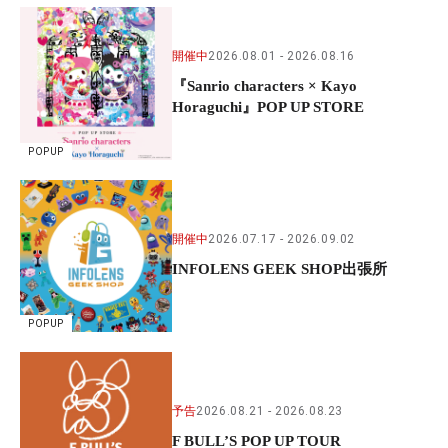
開催中
2026.08.01
2026.08.16
『Sanrio characters × Kayo
Horaguchi』POP UP STORE
POPUP
開催中
2026.07.17
2026.09.02
INFOLENS GEEK SHOP出張所
POPUP
予告
2026.08.21
2026.08.23
F BULL’S POP UP TOUR