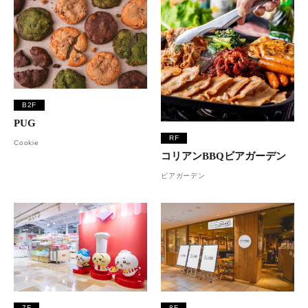
B2F
PUG
RF
Cookie
コリアンBBQビアガーデン
ビアガーデン
7F
8F