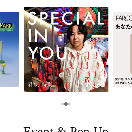
レストラン・カフェ
ภาษาไทย
TAX FREE
日本語
PARCOメンバーズ
JP
2
1
3
Event & Pop Up