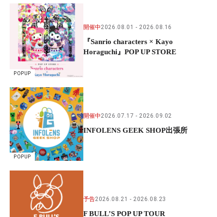
開催中
2026.08.01
2026.08.16
『Sanrio characters × Kayo
Horaguchi』POP UP STORE
POPUP
開催中
2026.07.17
2026.09.02
INFOLENS GEEK SHOP出張所
POPUP
予告
2026.08.21
2026.08.23
F BULL’S POP UP TOUR