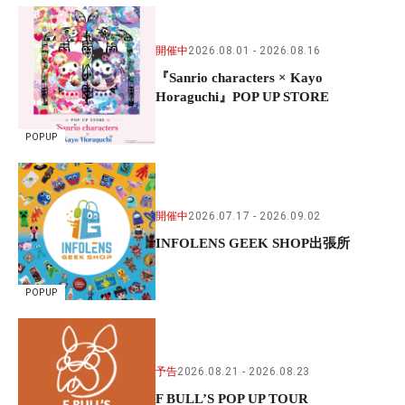
開催中
2026.08.01
2026.08.16
『Sanrio characters × Kayo
Horaguchi』POP UP STORE
POPUP
開催中
2026.07.17
2026.09.02
INFOLENS GEEK SHOP出張所
POPUP
予告
2026.08.21
2026.08.23
F BULL’S POP UP TOUR