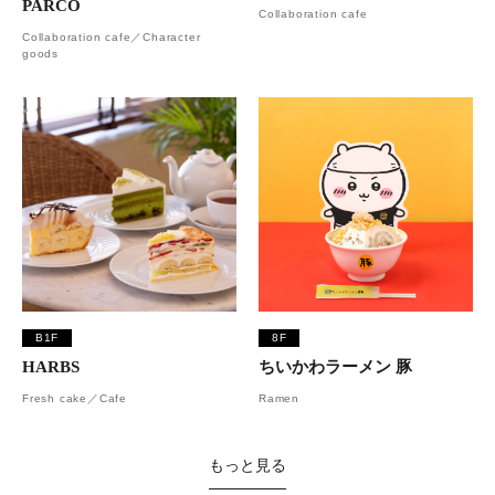
PARCO
Collaboration cafe
Collaboration cafe／Character
goods
B1F
8F
HARBS
ちいかわラーメン 豚
Fresh cake／Cafe
Ramen
もっと見る