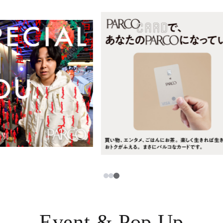
レストラン・カフェ
ภาษาไทย
TAX FREE
日本語
PARCOメンバーズ
JP
3
1
2
Event & Pop Up