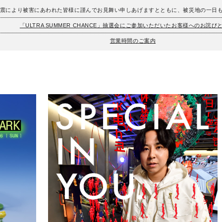
地震により被害にあわれた皆様に謹んでお見舞い申しあげますとともに、被災地の一日
「ULTRA SUMMER CHANCE」抽選会にご参加いただいたお客様へのお詫び
営業時間のご案内