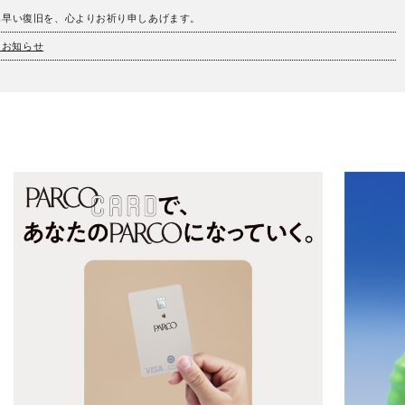
も早い復旧を、心よりお祈り申しあげます。
とお知らせ