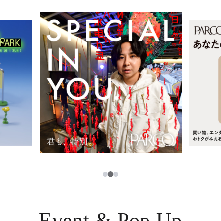
レストラン・カフェ
ภาษาไทย
TAX FREE
日本語
PARCOメンバーズ
JP
2
1
3
Event & Pop Up