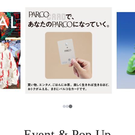
レストラン・カフェ
ภาษาไทย
TAX FREE
日本語
PARCOメンバーズ
JP
3
1
2
Event & Pop Up