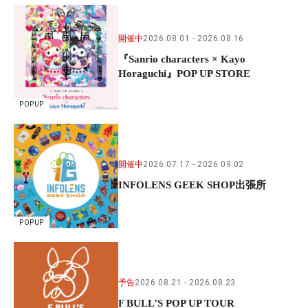
開催中
2026.08.01
2026.08.16
『Sanrio characters × Kayo
Horaguchi』POP UP STORE
POPUP
開催中
2026.07.17
2026.09.02
INFOLENS GEEK SHOP出張所
POPUP
予告
2026.08.21
2026.08.23
F BULL’S POP UP TOUR