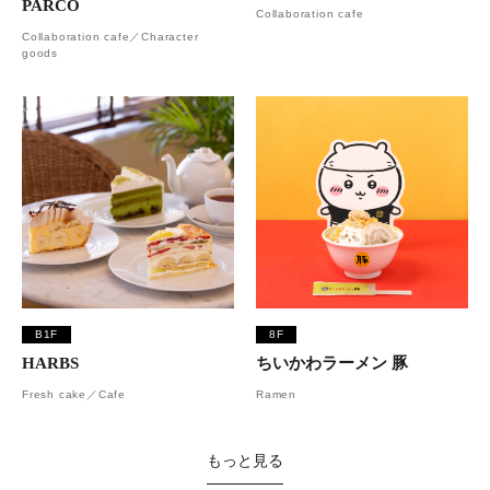
PARCO
Collaboration cafe
Collaboration cafe／Character
goods
B1F
8F
HARBS
ちいかわラーメン 豚
Fresh cake／Cafe
Ramen
もっと見る