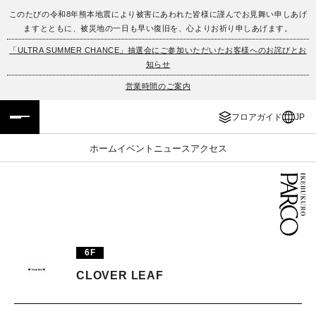
このたびの令和8年熊本地震により被害にあわれた皆様に謹んでお見舞い申しあげ
ますとともに、被災地の一日も早い復旧を、心よりお祈り申しあげます。
フロアガイド
ENGLISH
「ULTRA SUMMER CHANCE」抽選会にご参加いただいたお客様へのお詫びとお
知らせ
施設案内・アクセス
繁体字
営業時間のご案内
イベント・ポップアップ
簡体字
フロアガイド
JP
ニュース
한국어
ホーム
イベント
ニュース
アクセス
レストラン・カフェ
ภาษาไทย
TAX FREE
日本語
6F
PARCOメンバーズ
CLOVER LEAF
JP