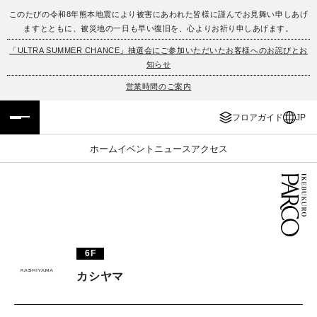
このたびの令和8年熊本地震により被害にあわれた皆様に謹んでお見舞い申しあげ
ますとともに、被災地の一日も早い復旧を、心よりお祈り申しあげます。
フロアガイド
ENGLISH
「ULTRA SUMMER CHANCE」抽選会にご参加いただいたお客様へのお詫びとお
知らせ
施設案内・アクセス
繁体字
営業時間のご案内
イベント・ポップアップ
簡体字
フロアガイド
JP
ニュース
한국어
ホーム
イベント
ニュース
アクセス
レストラン・カフェ
ภาษาไทย
TAX FREE
日本語
6F
PARCOメンバーズ
カシヤマ
JP