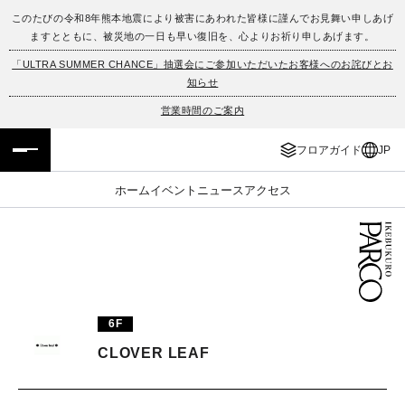
このたびの令和8年熊本地震により被害にあわれた皆様に謹んでお見舞い申しあげ
ますとともに、被災地の一日も早い復旧を、心よりお祈り申しあげます。
フロアガイド
ENGLISH
「ULTRA SUMMER CHANCE」抽選会にご参加いただいたお客様へのお詫びとお
知らせ
施設案内・アクセス
繁体字
営業時間のご案内
イベント・ポップアップ
簡体字
フロアガイド
JP
ニュース
한국어
ホーム
イベント
ニュース
アクセス
レストラン・カフェ
ภาษาไทย
TAX FREE
日本語
6F
PARCOメンバーズ
CLOVER LEAF
JP