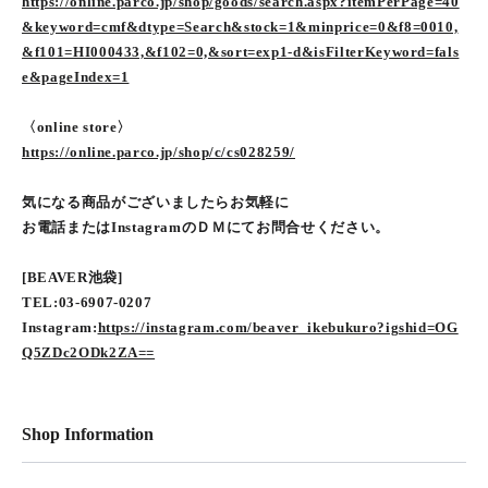
https://online.parco.jp/shop/goods/search.aspx?itemPerPage=40
&keyword=cmf&dtype=Search&stock=1&minprice=0&f8=0010,
&f101=HI000433,&f102=0,&sort=exp1-d&isFilterKeyword=fals
e&pageIndex=1
〈online store〉
https://online.parco.jp/shop/c/cs028259/
気になる商品がございましたらお気軽に
お電話またはInstagramのＤＭにてお問合せください。
[BEAVER池袋]
TEL:03-6907-0207
Instagram:
https://instagram.com/beaver_ikebukuro?igshid=OG
Q5ZDc2ODk2ZA==
Shop Information