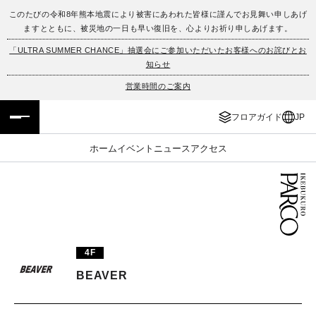
このたびの令和8年熊本地震により被害にあわれた皆様に謹んでお見舞い申しあげ
ますとともに、被災地の一日も早い復旧を、心よりお祈り申しあげます。
フロアガイド
ENGLISH
「ULTRA SUMMER CHANCE」抽選会にご参加いただいたお客様へのお詫びとお
知らせ
施設案内・アクセス
繁体字
営業時間のご案内
イベント・ポップアップ
簡体字
フロアガイド
JP
ニュース
한국어
ホーム
イベント
ニュース
アクセス
レストラン・カフェ
ภาษาไทย
TAX FREE
日本語
4F
PARCOメンバーズ
BEAVER
JP