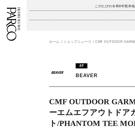
このたびの令和8年熊本
ホーム
ショップニュース
CMF OUTDOOR GAR
フロアガイド
ENGLISH
施設案内・アクセス
繁体字
4F
イベント・ポップアップ
簡体字
BEAVER
ニュース
한국어
CMF OUTDOOR GAR
レストラン・カフェ
ภาษาไทย
ーエムエフアウトドア
TAX FREE
日本語
ト/PHANTOM TEE MOD