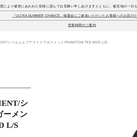
地震により被害にあわれた皆様に謹んでお見舞い申しあげますとともに、被災地の一日
「ULTRA SUMMER CHANCE」抽選会にご参加いただいたお客様へのお詫び
営業時間のご案内
MENT/シーエムエフアウトドアガーメント/PHANTOM TEE MOD L/S
MENT/シ
ガーメン
 L/S