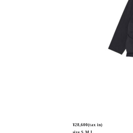
¥28,600(tax in)
size S.M.L