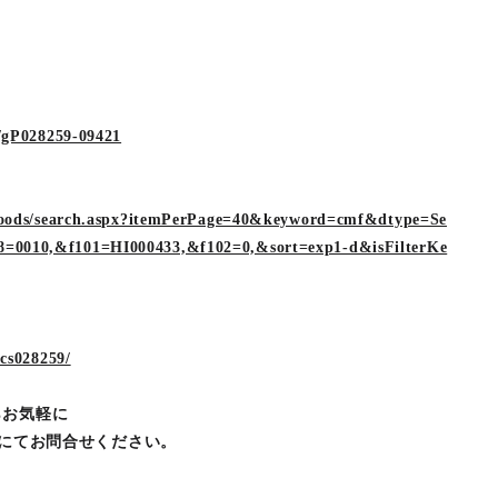
g/gP028259-09421
p/goods/search.aspx?itemPerPage=40&keyword=cmf&dtype=Se
=0010,&f101=HI000433,&f102=0,&sort=exp1-d&isFilterKe
/cs028259/
らお気軽に
ＤＭにてお問合せください。