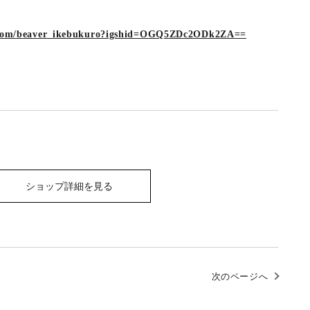
m.com/beaver_ikebukuro?igshid=OGQ5ZDc2ODk2ZA==
ショップ詳細を見る
次のページへ