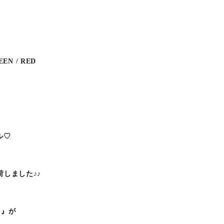
EEN / RED
ル♡
荷しました♪♪
、
り』が