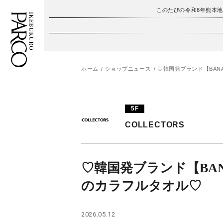
このたびの令和8年熊本
ホーム
ショップニュース
♡韓国発ブランド【BA
フロアガイド
ENGLISH
施設案内・アクセス
繁体字
5F
イベント・ポップアップ
簡体字
COLLECTORS
ニュース
한국어
♡韓国発ブランド【BAN
レストラン・カフェ
ภาษาไทย
のカラフルタオル♡
TAX FREE
日本語
2026.05.12