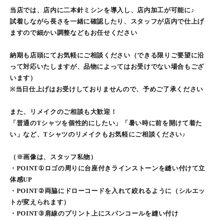
当店では、店内に二本針ミシンを導入し、店内加工が可能に♪
試着しながら長さを一緒に確認したり、スタッフが店内で仕上げ
ますので細かい調整などもお任せください
納期も店頭にてお気軽にご相談ください（できる限りご要望に沿
って対応いたしますが、品物によってはお受けでない場合もござ
います）
※当日仕上げはお受けしておりませんので、予めご了承ください
また、リメイクのご相談も大歓迎！
「普通のTシャツを個性的にしたい」「暑い時に前を開けて着た
い」など、Tシャツのリメイクもお気軽にご相談ください♪
（※画像は、スタッフ私物）
・POINT①ロゴの周りに台座付きラインストーンを縫い付けて立
体感UP
・POINT②両脇にドローコードを入れて絞れるように（シルエッ
トが変えられます）
・POINT③肩線のプリント上にスパンコールを縫い付け