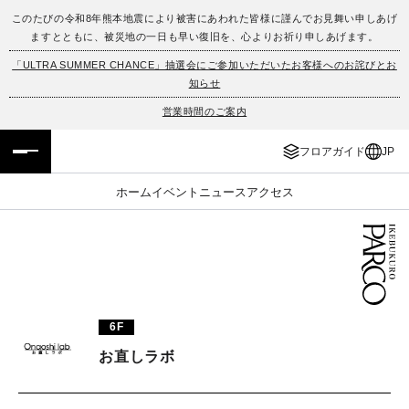
このたびの令和8年熊本地震により被害にあわれた皆様に謹んでお見舞い申しあげ
ますとともに、被災地の一日も早い復旧を、心よりお祈り申しあげます。
フロアガイド
ENGLISH
「ULTRA SUMMER CHANCE」抽選会にご参加いただいたお客様へのお詫びとお
知らせ
施設案内・アクセス
繁体字
営業時間のご案内
イベント・ポップアップ
簡体字
フロアガイド
JP
ニュース
한국어
ホーム
イベント
ニュース
アクセス
レストラン・カフェ
ภาษาไทย
TAX FREE
日本語
6F
PARCOメンバーズ
お直しラボ
JP