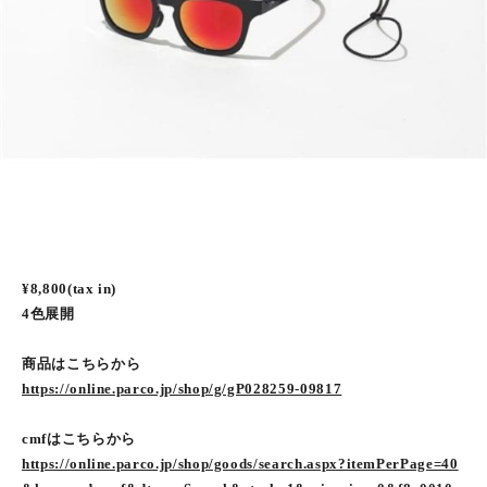
¥8,800(tax in)
4色展開
商品はこちらから
https://online.parco.jp/shop/g/gP028259-09817
cmfはこちらから
https://online.parco.jp/shop/goods/search.aspx?itemPerPage=40