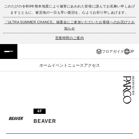
このたびの令和8年熊本地震により被害にあわれた皆様に謹んでお見舞い申しあげ
ますとともに、被災地の一日も早い復旧を、心よりお祈り申しあげます。
フロアガイド
ENGLISH
「ULTRA SUMMER CHANCE」抽選会にご参加いただいたお客様へのお詫びとお
知らせ
施設案内・アクセス
繁体字
営業時間のご案内
イベント・ポップアップ
簡体字
フロアガイド
JP
ニュース
한국어
ホーム
イベント
ニュース
アクセス
レストラン・カフェ
ภาษาไทย
TAX FREE
日本語
4F
PARCOメンバーズ
BEAVER
JP