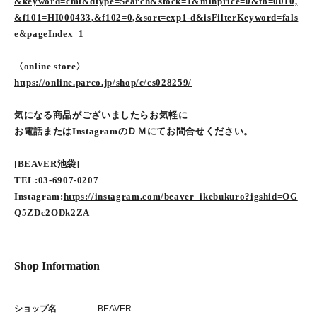
&keyword=cmf&dtype=Search&stock=1&minprice=0&f8=0010,
&f101=HI000433,&f102=0,&sort=exp1-d&isFilterKeyword=fals
e&pageIndex=1
〈online store〉
https://online.parco.jp/shop/c/cs028259/
気になる商品がございましたらお気軽に
お電話またはInstagramのＤＭにてお問合せください。
[BEAVER池袋]
TEL:03-6907-0207
Instagram:
https://instagram.com/beaver_ikebukuro?igshid=OG
Q5ZDc2ODk2ZA==
Shop Information
ショップ名
BEAVER