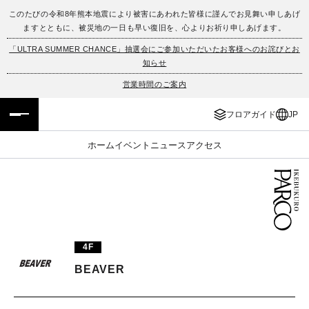
このたびの令和8年熊本地震により被害にあわれた皆様に謹んでお見舞い申しあげ
ますとともに、被災地の一日も早い復旧を、心よりお祈り申しあげます。
フロアガイド
ENGLISH
「ULTRA SUMMER CHANCE」抽選会にご参加いただいたお客様へのお詫びとお
知らせ
施設案内・アクセス
繁体字
営業時間のご案内
イベント・ポップアップ
簡体字
フロアガイド
JP
ニュース
한국어
ホーム
イベント
ニュース
アクセス
レストラン・カフェ
ภาษาไทย
TAX FREE
日本語
4F
PARCOメンバーズ
BEAVER
JP