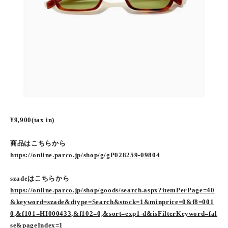
¥9,900(tax in)
商品はこちらから
https://online.parco.jp/shop/g/gP028259-09804
szadeはこちらから
https://online.parco.jp/shop/goods/search.aspx?itemPerPage=40
&keyword=szade&dtype=Search&stock=1&minprice=0&f8=001
0,&f101=HI000433,&f102=0,&sort=exp1-d&isFilterKeyword=fal
se&pageIndex=1