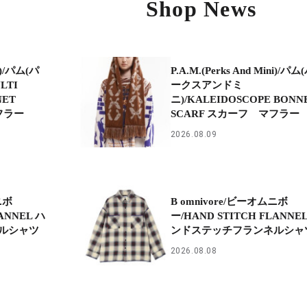
Shop News
ni)/パム(パ
P.A.M.(Perks And Mini)/パム
LTI
ークスアンドミ
NET
ニ)/KALEIDOSCOPE BONN
フラー
SCARF スカーフ マフラー
2026.08.09
ニボ
B omnivore/ビーオムニボ
ANNEL ハ
ー/HAND STITCH FLANNE
ルシャツ
ンドステッチフランネルシャ
2026.08.08