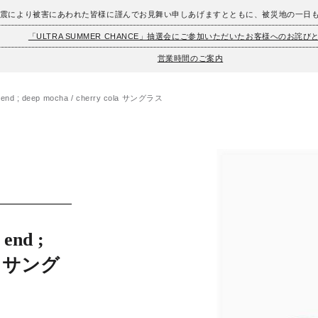
地震により被害にあわれた皆様に謹んでお見舞い申しあげますとともに、被災地の一日
「ULTRA SUMMER CHANCE」抽選会にご参加いただいたお客様へのお詫び
営業時間のご案内
d ; deep mocha / cherry cola サングラス
nd ;
ola サング