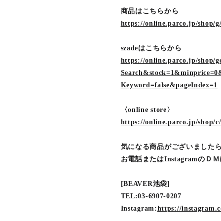
商品はこちらから
https://online.parco.jp/shop/
szadeはこちらから
https://online.parco.jp/sho
Search&stock=1&minprice=0&
Keyword=false&pageIndex=1
〈online store〉
https://online.parco.jp/shop/c
気になる商品がございました
お電話またはInstagramの
[BEAVER池袋]
TEL:03-6907-0207
Instagram:
https://instagra