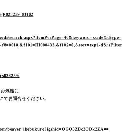
g/gP028259-03102
p/goods/search.aspx?itemPerPage=40&keyword=szade&dtype=
f8=0010,&f101=HI000433,&f102=0,&sort=exp1-d&isFilter
/cs028259/
らお気軽に
ＤＭにてお問合せください。
m.com/beaver_ikebukuro?igshid=OGQ5ZDc2ODk2ZA==