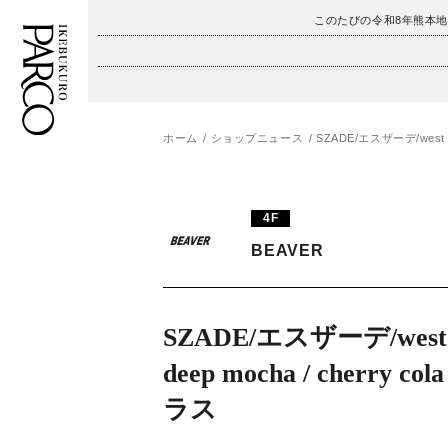
このたびの令和8年熊本
ホーム
ショップニュース
SZADE/エスザーデ/west en
フロアガイド
ENGLISH
施設案内・アクセス
繁体字
4F
イベント・ポップアップ
簡体字
BEAVER
ニュース
한국어
SZADE/エスザーデ/west e
レストラン・カフェ
ภาษาไทย
deep mocha / cherry c
TAX FREE
日本語
ラス