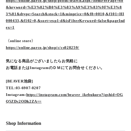
https://online.parco.jp/shop/goods/search.aspx?itemPerPage=40
&keyword=%E3%82%B0%E3%83%A9%E3%83%9F%E3%8
3%81&dtype=Search&stock=1&minprice=0&f8=0010,&f101=HI
000433,&f102=0,&sort=exp1-d&isFilterKeyword=false&pageInd
ex=1
〈online store〉
https://online.parco.jp/shop/c/cs028259/
気になる商品がございましたらお気軽に
お電話またはInstagramのＤＭにてお問合せください。
[BEAVER池袋]
TEL:03-6907-0207
Instagram:
https://instagram.com/beaver_ikebukuro?igshid=OG
Q5ZDc2ODk2ZA==
Shop Information