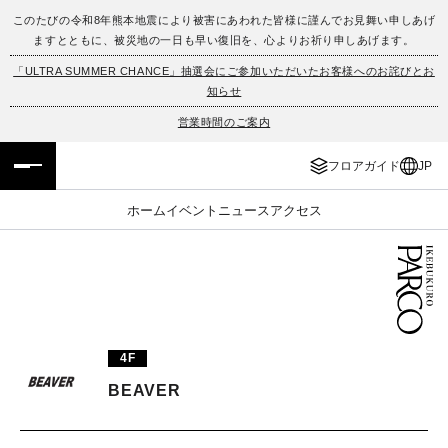
このたびの令和8年熊本地震により被害にあわれた皆様に謹んでお見舞い申しあげ
ますとともに、被災地の一日も早い復旧を、心よりお祈り申しあげます。
フロアガイド
ENGLISH
「ULTRA SUMMER CHANCE」抽選会にご参加いただいたお客様へのお詫びとお
知らせ
施設案内・アクセス
繁体字
営業時間のご案内
イベント・ポップアップ
簡体字
フロアガイド
JP
ニュース
한국어
ホーム
イベント
ニュース
アクセス
レストラン・カフェ
ภาษาไทย
TAX FREE
日本語
4F
PARCOメンバーズ
BEAVER
JP