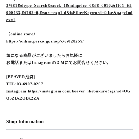
3%81&dtype=Search&stock=1&minprice=0&f8=0010,&f101=HI
000433,&f102=0,&sort=exp1-d&isFilterKeyword=false&pageInd
ex=1
〈online store〉
https://online.parco.jp/shop/c/cs028259/
気になる商品がございましたらお気軽に
お電話またはInstagramのＤＭにてお問合せください。
[BEAVER池袋]
TEL:03-6907-0207
Instagram:
https://instagram.com/beaver_ikebukuro?igshid=OG
Q5ZDc2ODk2ZA==
Shop Information