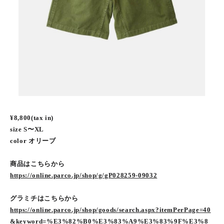
¥8,800(tax in)
size S〜XL
color オリーブ
商品はこちらから
https://online.parco.jp/shop/g/gP028259-09032
グラミチはこちらから
https://online.parco.jp/shop/goods/search.aspx?itemPerPage=40
&keyword=%E3%82%B0%E3%83%A9%E3%83%9F%E3%8