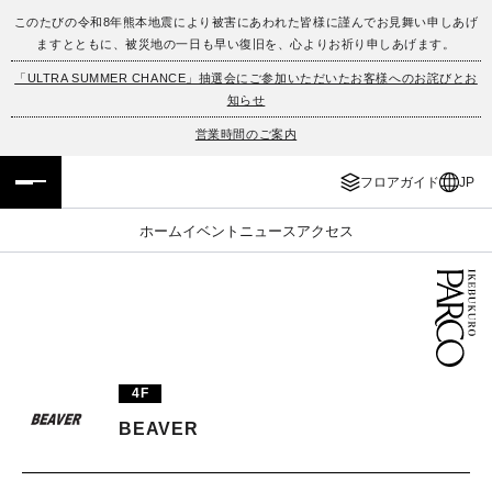
このたびの令和8年熊本地震により被害にあわれた皆様に謹んでお見舞い申しあげ
ますとともに、被災地の一日も早い復旧を、心よりお祈り申しあげます。
フロアガイド
ENGLISH
「ULTRA SUMMER CHANCE」抽選会にご参加いただいたお客様へのお詫びとお
知らせ
施設案内・アクセス
繁体字
営業時間のご案内
イベント・ポップアップ
簡体字
フロアガイド
JP
ニュース
한국어
ホーム
イベント
ニュース
アクセス
レストラン・カフェ
ภาษาไทย
TAX FREE
日本語
4F
PARCOメンバーズ
BEAVER
JP