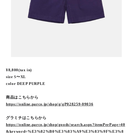
¥8,800(tax in)
size S〜XL
color DEEP PURPLE
商品はこちらから
https://online.parco.jp/shop/g/gP028259-09036
グラミチはこちらから
https://online.parco.jp/shop/goods/search.aspx?itemPerPage=40
&keyword=%E3%82%B0%E3%83%A9%E3%83%9F%E3%8