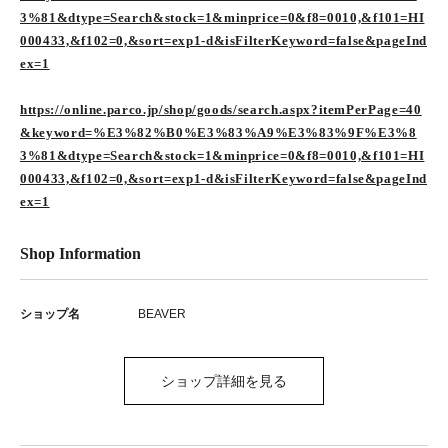
3%81&dtype=Search&stock=1&minprice=0&f8=0010,&f101=HI
000433,&f102=0,&sort=exp1-d&isFilterKeyword=false&pageInd
ex=1
https://online.parco.jp/shop/goods/search.aspx?itemPerPage=40
&keyword=%E3%82%B0%E3%83%A9%E3%83%9F%E3%8
3%81&dtype=Search&stock=1&minprice=0&f8=0010,&f101=HI
000433,&f102=0,&sort=exp1-d&isFilterKeyword=false&pageInd
ex=1
Shop Information
ショップ名
BEAVER
ショップ詳細を見る