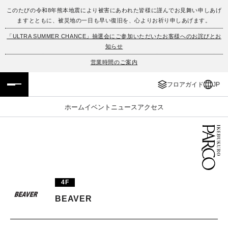
このたびの令和8年熊本地震により被害にあわれた皆様に謹んでお見舞い申しあげ
ますとともに、被災地の一日も早い復旧を、心よりお祈り申しあげます。
フロアガイド
ENGLISH
「ULTRA SUMMER CHANCE」抽選会にご参加いただいたお客様へのお詫びとお
知らせ
施設案内・アクセス
繁体字
営業時間のご案内
イベント・ポップアップ
簡体字
フロアガイド
JP
ニュース
한국어
ホーム
イベント
ニュース
アクセス
レストラン・カフェ
ภาษาไทย
TAX FREE
日本語
4F
PARCOメンバーズ
BEAVER
JP