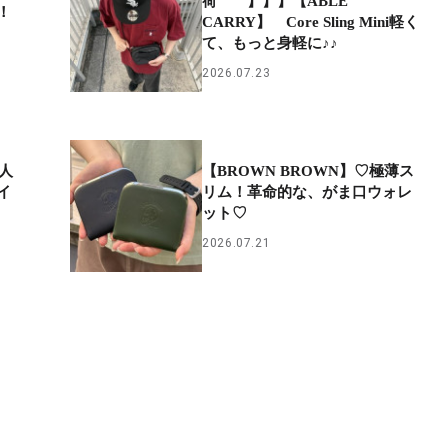
荷 】】】【ABLE
！
CARRY】 Core Sling Mini軽く
て、もっと身軽に♪♪
2026.07.23
★人
【BROWN BROWN】♡極薄ス
イ
リム！革命的な、がま口ウォレ
ット♡
2026.07.21