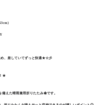
53cm）
AY
ため、差していてずっと快適★☆彡
！★
を備えた晴雨兼用折りたたみ傘です。
で、折りたたんだ後もサッと収納できるのが嬉しいポイント◎