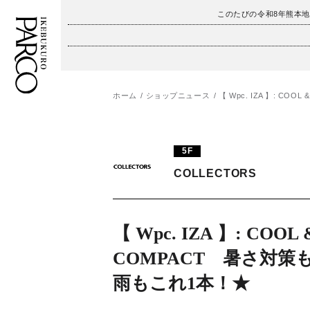
このたびの令和8年熊本
ホーム
ショップニュース
【 Wpc. IZA 】: C
フロアガイド
ENGLISH
施設案内・アクセス
繁体字
5F
イベント・ポップアップ
簡体字
COLLECTORS
ニュース
한국어
【 Wpc. IZA 】: COOL 
レストラン・カフェ
ภาษาไทย
COMPACT 暑さ対策
TAX FREE
日本語
雨もこれ1本！★