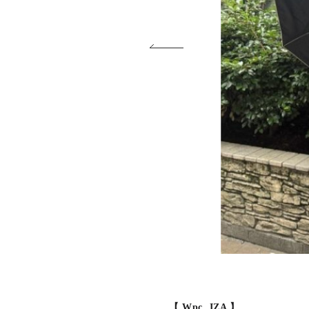
【 Wpc. IZA 】