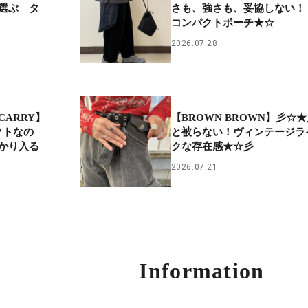
選ぶ タ
さも、強さも、妥協しない！
コンパクトポーチ★☆
2026.07.28
入
【BROWN BROWN】彡☆
CARRY】
と被らない！ヴィンテージラ
パクトなの
クな存在感★☆彡
かり入る
2026.07.21
Information