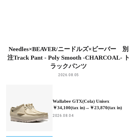
Needles×BEAVER/ニードルズ×ビーバー 別
注Track Pant - Poly Smooth -CHARCOAL- ト
ラックパンツ
2026.08.05
Wallabee GTX(Cola) Unisex
￥34,100(tax in)→￥23,870(tax in)
2026.08.04