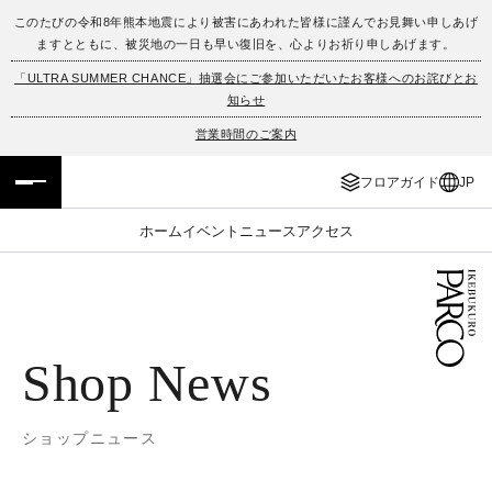
このたびの令和8年熊本地震により被害にあわれた皆様に謹んでお見舞い申しあげ
ますとともに、被災地の一日も早い復旧を、心よりお祈り申しあげます。
フロアガイド
ENGLISH
「ULTRA SUMMER CHANCE」抽選会にご参加いただいたお客様へのお詫びとお
知らせ
施設案内・アクセス
繁体字
営業時間のご案内
イベント・ポップアップ
簡体字
フロアガイド
JP
ニュース
한국어
ホーム
イベント
ニュース
アクセス
レストラン・カフェ
ภาษาไทย
TAX FREE
日本語
Shop News
PARCOメンバーズ
ショップニュース
JP