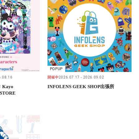
POPUP
.08.16
開催中
2026.07.17
2026.09.02
× Kayo
INFOLENS GEEK SHOP出張所
 STORE