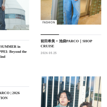
FASHION
前田希美 × 池袋PARCO｜SHOP
CRUISE
 SUMMER in
EI: Beyond the
2026.05.25
Mind
CO | 2026
TION