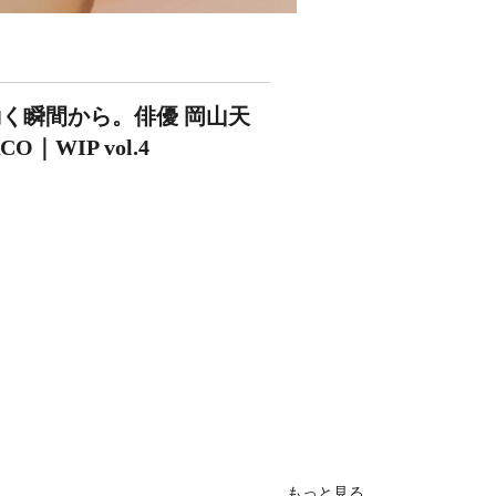
動く瞬間から。俳優 岡山天
｜WIP vol.4
もっと見る