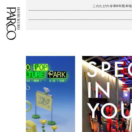
このたびの令和8年熊本
フロアガイド
ENGLISH
施設案内・アクセス
繁体字
イベント・ポップアップ
簡体字
ニュース
한국어
レストラン・カフェ
ภาษาไทย
TAX FREE
日本語