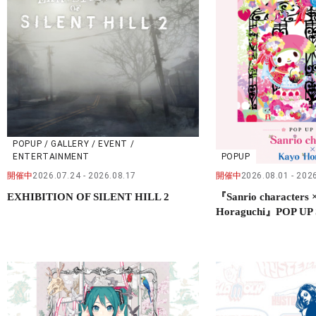
POPUP / GALLERY / EVENT /
ENTERTAINMENT
POPUP
開催中
2026.07.24
2026.08.17
開催中
2026.08.01
2026
EXHIBITION OF SILENT HILL 2
『Sanrio characters 
Horaguchi』POP UP