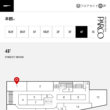
フロアガイド
JP
フロアガイド
ENGLISH
本館
施設案内・アクセス
繁体字
B2F
B1F
1F
M2F
2F
3F
4F
5F
6F
イベント・ポップアップ
簡体字
4F
ニュース
한국어
STREET MOOD
レストラン・カフェ
ภาษาไทย
TAX FREE
日本語
PARCOメンバーズ
JP