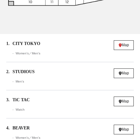
1
CITY TOKYO
Map
Women's／Men's
2
STUDIOUS
Map
Men's
3
TiC TAC
Map
Watch
4
BEAVER
Map
Women's／Men's