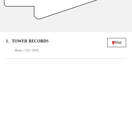
1
TOWER RECORDS
Map
Music／CD／DVD