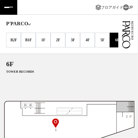
フロアガイド
JP
フロアガイド
ENGLISH
P'PARCO
施設案内・アクセス
繁体字
B2F
B1F
1F
2F
3F
4F
5F
6F
7F
イベント・ポップアップ
簡体字
6F
ニュース
한국어
TOWER RECORDS
レストラン・カフェ
ภาษาไทย
TAX FREE
日本語
PARCOメンバーズ
JP