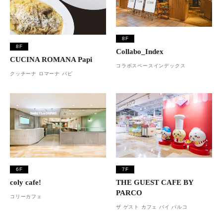
8F
8F
Collabo_Index
CUCINA ROMANA Papi
コラボスペースインデックス
クッチーナ ロマーナ パピ
6F
7F
coly cafe!
THE GUEST CAFE BY
PARCO
コリーカフェ
ザ ゲスト カフェ バイ パルコ