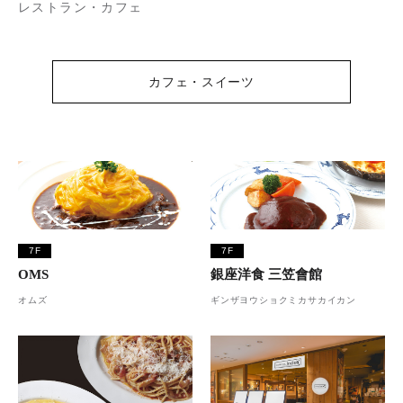
レストラン・カフェ
カフェ・スイーツ
7F
7F
OMS
銀座洋食 三笠會館
オムズ
ギンザヨウショクミカサカイカン