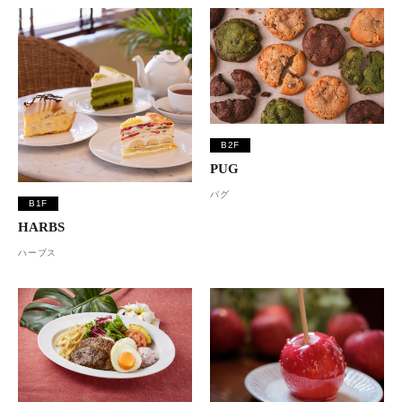
B2F
PUG
パグ
B1F
HARBS
ハーブス