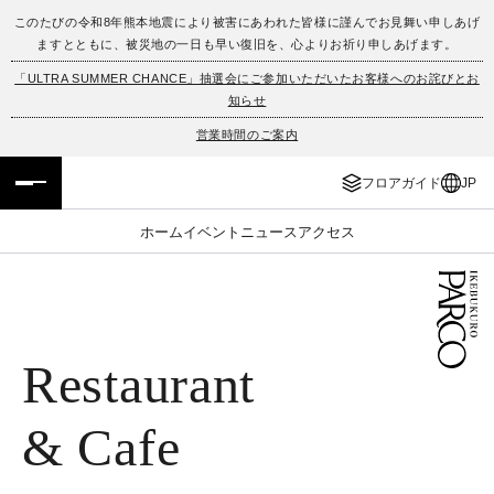
このたびの令和8年熊本地震により被害にあわれた皆様に謹んでお見舞い申しあげ
ますとともに、被災地の一日も早い復旧を、心よりお祈り申しあげます。
フロアガイド
ENGLISH
「ULTRA SUMMER CHANCE」抽選会にご参加いただいたお客様へのお詫びとお
知らせ
施設案内・アクセス
繁体字
営業時間のご案内
イベント・ポップアップ
簡体字
フロアガイド
JP
ニュース
한국어
ホーム
イベント
ニュース
アクセス
レストラン・カフェ
ภาษาไทย
TAX FREE
日本語
Restaurant
PARCOメンバーズ
& Cafe
JP