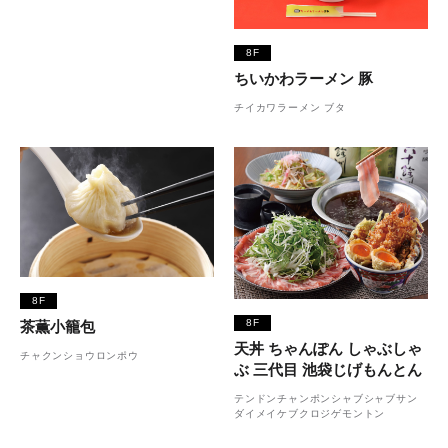
8F
ちいかわラーメン 豚
チイカワラーメン ブタ
8F
8F
茶薫小籠包
天丼 ちゃんぽん しゃぶしゃ
チャクンショウロンポウ
ぶ 三代目 池袋じげもんとん
テンドンチャンポンシャブシャブサン
ダイメイケブクロジゲモントン