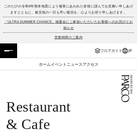
このたびの令和8年熊本地震により被害にあわれた皆様に謹んでお見舞い申しあげ
ますとともに、被災地の一日も早い復旧を、心よりお祈り申しあげます。
フロアガイド
ENGLISH
「ULTRA SUMMER CHANCE」抽選会にご参加いただいたお客様へのお詫びとお
知らせ
施設案内・アクセス
繁体字
営業時間のご案内
イベント・ポップアップ
簡体字
フロアガイド
JP
ニュース
한국어
ホーム
イベント
ニュース
アクセス
レストラン・カフェ
ภาษาไทย
TAX FREE
日本語
Restaurant
PARCOメンバーズ
& Cafe
JP