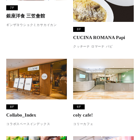
7F
銀座洋食 三笠會館
ギンザヨウショクミカサカイカン
8F
CUCINA ROMANA Papi
クッチーナ ロマーナ パピ
8F
6F
Collabo_Index
coly cafe!
コラボスペースインデックス
コリーカフェ