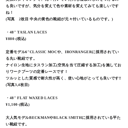
も良いですが、気分を変えて色や素材を変えてみても楽しいです
ね！
(写真 2枚目 中央の黄色の靴紐が元々付いているものです。)
・48" TASLAN LACES
¥880-(税込)
定番モデル6"CLASSIC MOCや、IRONRANGERに採用されてい
る丸い靴紐です。
ナイロン生地にタスラン加工(空気を当て圧縮する加工)を施してお
りワークブーツの定番レースです！
ツルッとした質感で耐久性が高く、使い心地がとっても良いです‼︎
(写真3,4枚目)
・48" FLAT WAXED LACES
¥1,100-(税込)
大人気モデルBECKMANやBLACK SMITHに採用されている平た
い靴紐です。