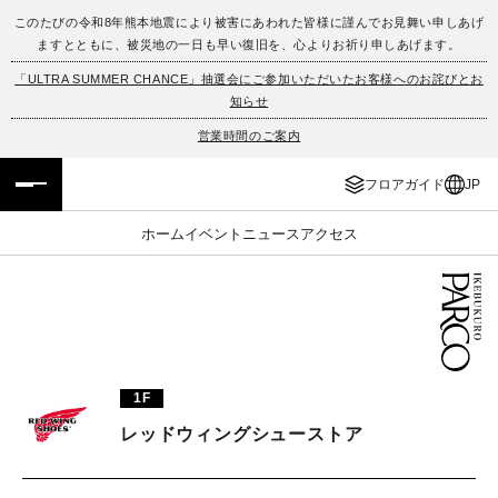
このたびの令和8年熊本地震により被害にあわれた皆様に謹んでお見舞い申しあげ
ますとともに、被災地の一日も早い復旧を、心よりお祈り申しあげます。
フロアガイド
ENGLISH
「ULTRA SUMMER CHANCE」抽選会にご参加いただいたお客様へのお詫びとお
知らせ
施設案内・アクセス
繁体字
営業時間のご案内
イベント・ポップアップ
簡体字
フロアガイド
JP
ニュース
한국어
ホーム
イベント
ニュース
アクセス
レストラン・カフェ
ภาษาไทย
TAX FREE
日本語
1F
PARCOメンバーズ
レッドウィングシューストア
JP