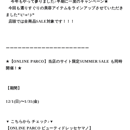
今年もやって参りました♪半期に一度のキャンペーン★
今回も選りすぐりの美容アイテムをラインアップさせていただき
ました*\(^o^)/*
店頭では全商品SALE対象です！！！
ーーーーーーーーーーーーーーーーーーーーー
★【ONLINE PARCO】当店のサイト限定SUMMER SALE も同時
開催！★
【期間】
12/1(日)〜1/31(金)
▼ こちらから チェック♪▼
【ONLINE PARCO ビューティドレッセヤマノ】