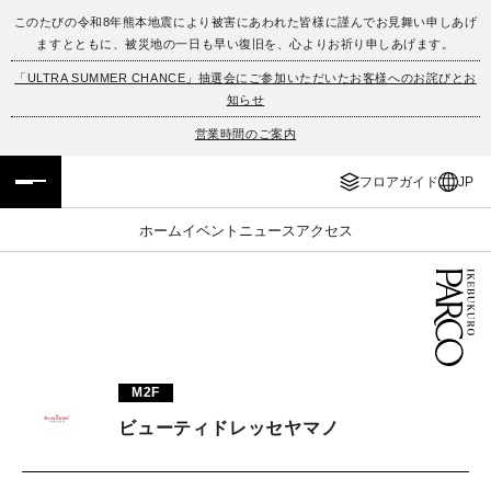
このたびの令和8年熊本地震により被害にあわれた皆様に謹んでお見舞い申しあげ
ますとともに、被災地の一日も早い復旧を、心よりお祈り申しあげます。
フロアガイド
ENGLISH
「ULTRA SUMMER CHANCE」抽選会にご参加いただいたお客様へのお詫びとお
知らせ
施設案内・アクセス
繁体字
営業時間のご案内
イベント・ポップアップ
簡体字
フロアガイド
JP
ニュース
한국어
ホーム
イベント
ニュース
アクセス
レストラン・カフェ
ภาษาไทย
TAX FREE
日本語
M2F
PARCOメンバーズ
ビューティドレッセヤマノ
JP