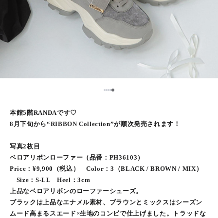
5
1
2
3
4
本館5階RANDAです♡
8月下旬から“RIBBON Collection”が順次発売されます！
写真2枚目
ベロアリボンローファー（品番：PH36103）
Price：¥9,900（税込） Color：3（BLACK / BROWN / MIX）
Size：S-LL Heel：3cm
上品なベロアリボンのローファーシューズ。
ブラックは上品なエナメル素材、ブラウンとミックスはシーズン
ムード高まるスエード×生地のコンビで仕上げました。トラッドな