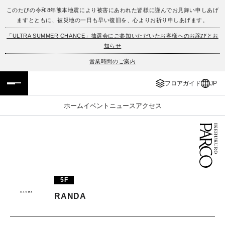
このたびの令和8年熊本地震により被害にあわれた皆様に謹んでお見舞い申しあげ
ますとともに、被災地の一日も早い復旧を、心よりお祈り申しあげます。
フロアガイド
ENGLISH
「ULTRA SUMMER CHANCE」抽選会にご参加いただいたお客様へのお詫びとお
知らせ
施設案内・アクセス
繁体字
営業時間のご案内
イベント・ポップアップ
簡体字
フロアガイド
JP
ニュース
한국어
ホーム
イベント
ニュース
アクセス
レストラン・カフェ
ภาษาไทย
TAX FREE
日本語
5F
PARCOメンバーズ
RANDA
JP