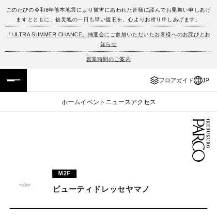
このたびの令和8年熊本地震により被害にあわれた皆様に謹んでお見舞い申しあげ
ますとともに、被災地の一日も早い復旧を、心よりお祈り申しあげます。
フロアガイド
ENGLISH
「ULTRA SUMMER CHANCE」抽選会にご参加いただいたお客様へのお詫びとお
知らせ
施設案内・アクセス
繁体字
営業時間のご案内
イベント・ポップアップ
簡体字
フロアガイド
JP
ニュース
한국어
ホーム
イベント
ニュース
アクセス
レストラン・カフェ
ภาษาไทย
TAX FREE
日本語
M2F
PARCOメンバーズ
ビューティドレッセヤマノ
JP