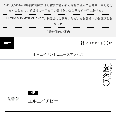
このたびの令和8年熊本地震により被害にあわれた皆様に謹んでお見舞い申しあげ
ますとともに、被災地の一日も早い復旧を、心よりお祈り申しあげます。
フロアガイド
ENGLISH
「ULTRA SUMMER CHANCE」抽選会にご参加いただいたお客様へのお詫びとお
知らせ
施設案内・アクセス
繁体字
営業時間のご案内
イベント・ポップアップ
簡体字
フロアガイド
JP
ニュース
한국어
ホーム
イベント
ニュース
アクセス
レストラン・カフェ
ภาษาไทย
TAX FREE
日本語
4F
PARCOメンバーズ
エルエイチピー
JP