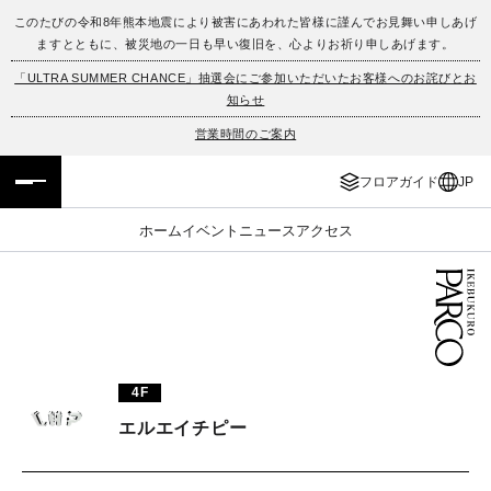
このたびの令和8年熊本地震により被害にあわれた皆様に謹んでお見舞い申しあげ
ますとともに、被災地の一日も早い復旧を、心よりお祈り申しあげます。
フロアガイド
ENGLISH
「ULTRA SUMMER CHANCE」抽選会にご参加いただいたお客様へのお詫びとお
知らせ
施設案内・アクセス
繁体字
営業時間のご案内
イベント・ポップアップ
簡体字
フロアガイド
JP
ニュース
한국어
ホーム
イベント
ニュース
アクセス
レストラン・カフェ
ภาษาไทย
TAX FREE
日本語
4F
PARCOメンバーズ
エルエイチピー
JP