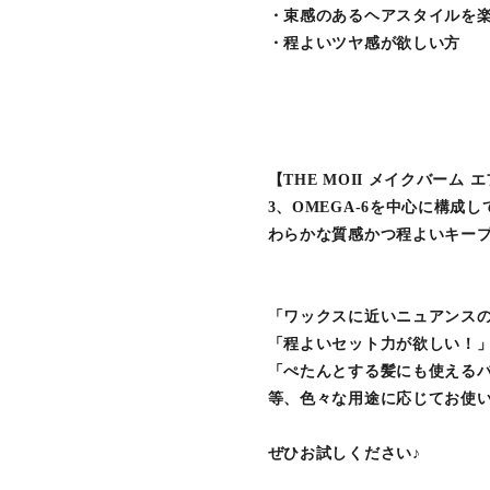
・束感のあるヘアスタイルを
・程よいツヤ感が欲しい方
【THE MOII メイクバー
3、OMEGA-6を中心に構
わらかな質感かつ程よいキープ
「ワックスに近いニュアンス
「程よいセット力が欲しい！
「ぺたんとする髪にも使える
等、色々な用途に応じてお使いい
ぜひお試しください♪