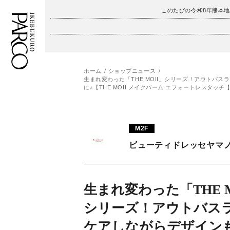
このたびの令和8年熊本
ホーム
ショップニュース
フロアガイド
ENGLISH
生まれ変わった「THE MOII」シリーズ！アウト
に♪【THE MOII メイクバーム エフォートレスタッチ 
施設案内・アクセス
繁体字
イベント・ポップアップ
簡体字
M2F
ビューティドレッセヤマ
ニュース
한국어
レストラン・カフェ
ภาษาไทย
生まれ変わった「THE M
TAX FREE
日本語
シリーズ！アウトバス
ケアしながらデザイン