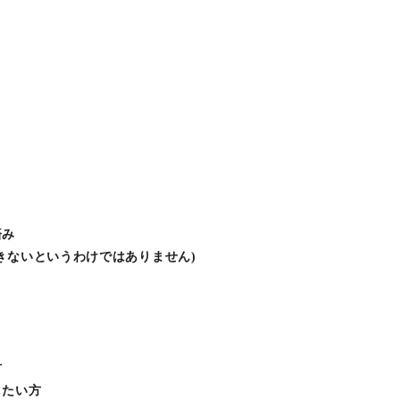
済み
きないというわけではありません)
方
したい方