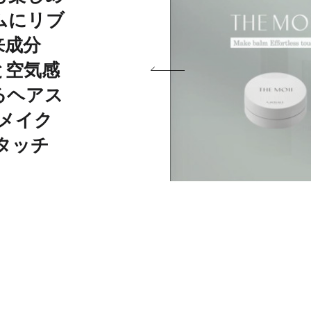
ムにリブ
来成分
と空気感
るヘアス
 メイク
タッチ