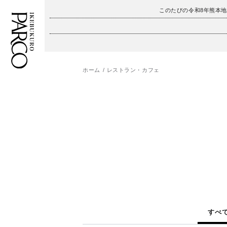
このたびの令和8年熊本
ホーム
レストラン・カフェ
フロアガイド
ENGLISH
施設案内・アクセス
繁体字
イベント・ポップアップ
簡体字
ニュース
한국어
レストラン・カフェ
ภาษาไทย
TAX FREE
日本語
すべ