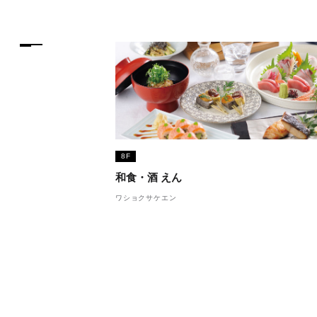
PARCOメンバーズ
8F
和食・酒 えん
ワショクサケエン