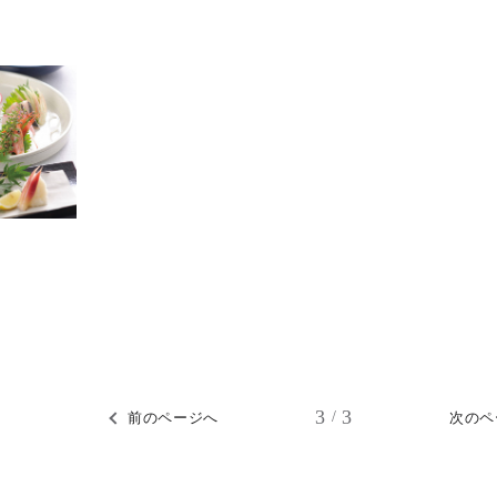
3
3
/
前のページへ
次のペ