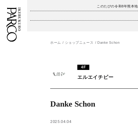
このたびの令和8年熊本
ホーム
ショップニュース
Danke Schon
フロアガイド
ENGLISH
施設案内・アクセス
繁体字
4F
イベント・ポップアップ
簡体字
エルエイチピー
ニュース
한국어
Danke Schon
レストラン・カフェ
ภาษาไทย
TAX FREE
日本語
2025.04.04