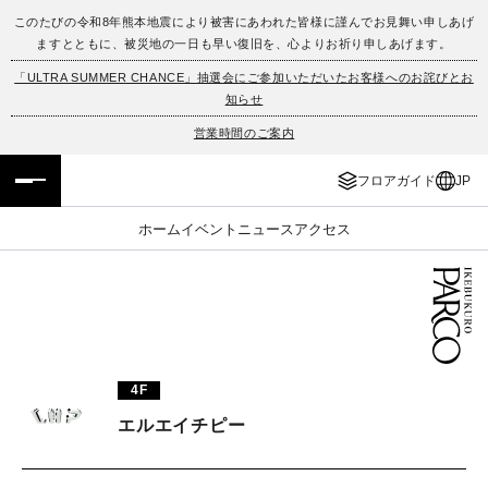
このたびの令和8年熊本地震により被害にあわれた皆様に謹んでお見舞い申しあげ
ますとともに、被災地の一日も早い復旧を、心よりお祈り申しあげます。
フロアガイド
ENGLISH
「ULTRA SUMMER CHANCE」抽選会にご参加いただいたお客様へのお詫びとお
知らせ
施設案内・アクセス
繁体字
営業時間のご案内
イベント・ポップアップ
簡体字
フロアガイド
JP
ニュース
한국어
ホーム
イベント
ニュース
アクセス
レストラン・カフェ
ภาษาไทย
TAX FREE
日本語
4F
PARCOメンバーズ
エルエイチピー
JP